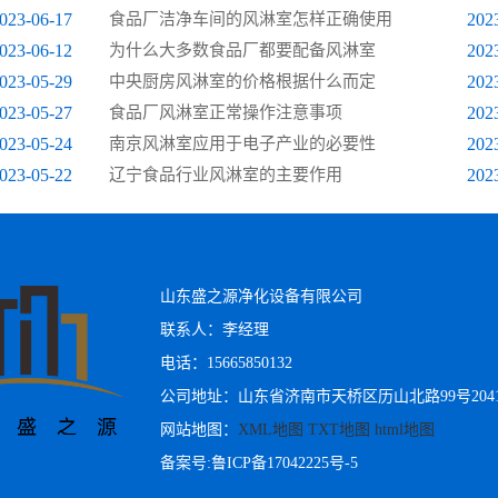
023-06-17
食品厂洁净车间的风淋室怎样正确使用
202
023-06-12
为什么大多数食品厂都要配备风淋室
202
023-05-29
中央厨房风淋室的价格根据什么而定
202
023-05-27
食品厂风淋室正常操作注意事项
202
023-05-24
南京风淋室应用于电子产业的必要性
202
023-05-22
辽宁食品行业风淋室的主要作用
202
山东盛之源净化设备有限公司
联系人：李经理
电话：15665850132
公司地址：山东省济南市天桥区历山北路99号204
网站地图：
XML地图
TXT地图
html地图
备案号:
鲁ICP备17042225号-5