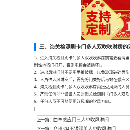
三、海关检测刷卡门多人双吹吹淋房的
1、进入海关检测刷卡门多人双吹吹淋房前需要看清里
制性地将门打开，否则电锁会被损坏)。
2、进出风淋门时不要用手推玻璃，以免玻璃破碎后伤
3、人员进入风淋室后，需先将门关好后再站在感应
4、海关检测刷卡门多人双吹吹淋房内接受风淋的人
5、严禁任何非**设备人员对海关检测刷卡门多人双
6、任何人员不可随便更改风嘴的吹风方向。
|
曲阜感应门三人单吹风淋间
上一篇：
兖州304不锈钢单人单吹风淋门
下一篇：