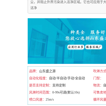
尘，并阻止外界污染进入洁净区域。它也可应用于
洁净
品牌：
山东盛之源
吹淋方
自动化程度：
自动/半自动/手动/全自动
门型：
是否支持定制：
支持定制
物流：
风淋时间范围：
0-99s可调(默认10s)
可售卖
喷口风速：
25m/s
循环风