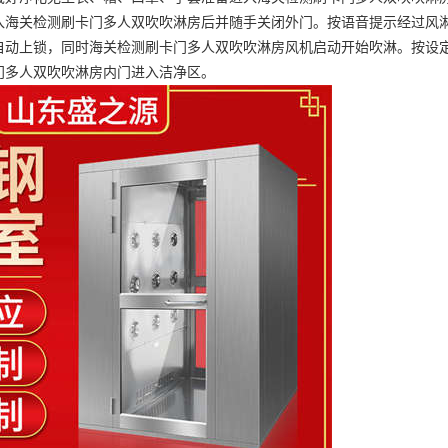
入海关检测刷卡门多人双吹吹淋房后并随手关闭外门。按语音提示经过风
自动上锁，同时海关检测刷卡门多人双吹吹淋房风机启动开始吹淋。按设
门多人双吹吹淋房内门进入洁净区。