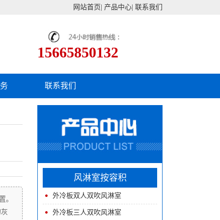
网站首页
|
产品中心
|
联系我们
15665850132
服务
联系我们
风淋室按容积
外冷板双人双吹风淋室
置。
的灰
外冷板三人双吹风淋室