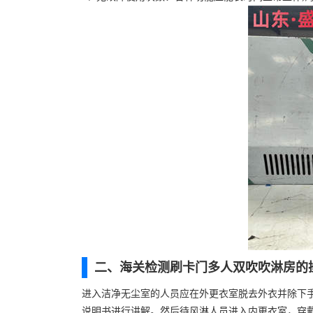
二、海关检测刷卡门多人双吹吹淋房的
进入洁净无尘室的人员应在外更衣室脱去外衣并除下
说明书进行讲解。然后待风淋人员进入内更衣室，穿