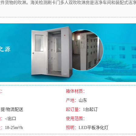
大件货物的吹淋。海关检测刷卡门多人双吹吹淋房是洁净车间和装配式洁
式：
箱体材质：
产地：
山东
自提/物流配送
起订量：
1台起订
地：
-/出口
使用范围：
量：
18-25m³/h
照明：
LED平板净化灯