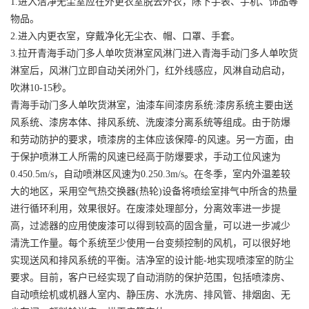
1.进入洁净无尘室应在外更衣室脱去外衣，除下手表、手机、饰品等
物品。
2.进入内更衣室，穿戴净化无尘衣、帽、口罩、手套。
3.拉开青海手动门多人单吹货淋室风淋门进入青海手动门多人单吹货
淋室后，风淋门立即自动关闭外门，红外线感应，风淋自动启动，
吹淋10-15秒。
青海手动门多人单吹货淋室，油漆车间漆房系统:漆房系统主要由送
风系统、漆房本体、排风系统、洗废漆分离系统等组成。由于防爆
和劳动防护的要求，喷漆房的主体应该保障-的风速。另一方面，由
于保护喷淋工人所需的风速已经高于防爆要求，手动工位风速为
0.450.5m/s，自动喷淋区风速为0.250.3m/s。在冬季，室内外温差较
大的地区，采用空气热交换器(热轮)设备将喷绘室排气中所含的热量
进行循环利用，效果很好。在废漆处理部分，分离效率进一步提
高，过滤器的应用使废漆可以得到较高的固含量，可以进一步减少
清洗工作量。每个系统至少使用一台变频控制的风机，可以很好地
实现送风和排风系统的平衡。洁净室的设计能-地实现喷漆室的防尘
要求。目前，客户已经实现了自动消防的保护范围，包括喷漆房、
自动喷绘机或机器人室内、静压房、水洗房、排风管、排烟囱、无