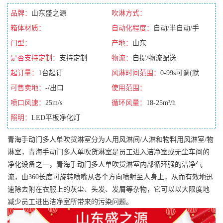
品牌：
山东盛之源
吹淋方式：
箱体材质：
自动化程度：
自动/半自动/手
门型：
动/全自动
产地：
山东
是否支持定制：
支持定制
物流：
自提/物流配送
起订量：
1台起订
风淋时间范围：
0-99s可调(默
可售卖地：
-/出口
认10s)
使用范围：
喷口风速：
25m/s
循环风量：
18-25m³/h
照明：
LED平板净化灯
青海手动门多人单吹货淋室分为人用风淋间/人淋和物料用风淋室/物
淋室，青海手动门多人单吹货淋室是员工进入洁净室或无尘车间的
净化设备之一，青海手动门多人单吹货淋室内部循环强的洁净气
流，由360长度可旋转喷嘴从各个方向喷射至人身上，从而有效地迅
速除去附在衣服上的灰尘、头发、发屑等杂物，它可以以大限度地
减少员工进出洁净室所带来的污染问题。