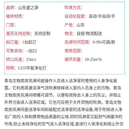
品牌：
山东盛之源
吹淋方式：
箱体材质：
自动化程度：
自动/半自动/手
门型：
动/全自动
产地：
山东
是否支持定制：
支持定制
物流：
自提/物流配送
起订量：
1台起订
风淋时间范围：
0-99s可调(默
可售卖地：
-/出口
认10s)
使用范围：
喷口风速：
25m/s
循环风量：
18-25m³/h
照明：
LED平板净化灯
青岛文物库房风淋间是操作人员进入洁净室时使用的人身净化装
置。它利用高速洁净气流吹淋除掉进入室内人员身上的污物。青岛
文物库房风淋间喷嘴可调节，以便有效除去人身上的灰尘，并阻止
外界污染进入洁净区域。它也可应用于大件货物的吹淋。青岛文物
库房风淋间是洁净车间和装配式洁净室的洁净设备,用于吹除进入净
化厂房的人体和携带物品表面的尘埃,同时风淋室又起到气闸缓冲的
作用,防止未经净化的空气进入洁净区域,是进行人体净化和阻止外空