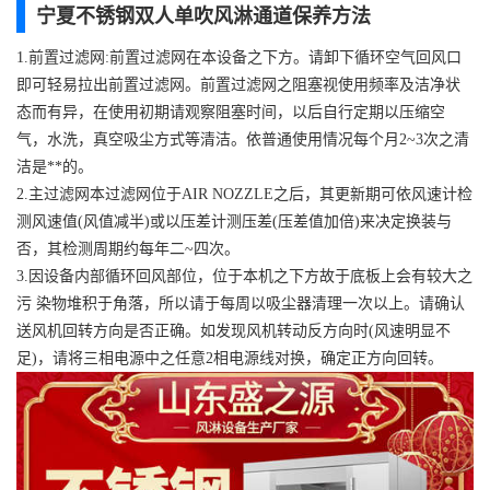
宁夏不锈钢双人单吹风淋通道保养方法
1.前置过滤网:前置过滤网在本设备之下方。请卸下循环空气回风口
即可轻易拉出前置过滤网。前置过滤网之阻塞视使用频率及洁净状
态而有异，在使用初期请观察阻塞时间，以后自行定期以压缩空
气，水洗，真空吸尘方式等清洁。依普通使用情况每个月2~3次之清
洁是**的。
2.主过滤网本过滤网位于AIR NOZZLE之后，其更新期可依风速计检
测风速值(风值减半)或以压差计测压差(压差值加倍)来决定换装与
否，其检测周期约每年二~四次。
3.因设备内部循环回风部位，位于本机之下方故于底板上会有较大之
污 染物堆积于角落，所以请于每周以吸尘器清理一次以上。请确认
送风机回转方向是否正确。如发现风机转动反方向时(风速明显不
足)，请将三相电源中之任意2相电源线对换，确定正方向回转。