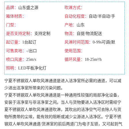
品牌：
山东盛之源
吹淋方式：
箱体材质：
自动化程度：
自动/半自动/手
门型：
动/全自动
产地：
山东
是否支持定制：
支持定制
物流：
自提/物流配送
起订量：
1台起订
风淋时间范围：
0-99s可调(默
可售卖地：
-/出口
认10s)
使用范围：
喷口风速：
25m/s
循环风量：
18-25m³/h
照明：
LED平板净化灯
宁夏不锈钢双人单吹风淋通道是进入洁净室所必需的通道，可以减
少进出洁净室所带来的污染问题。
宁夏不锈钢双人单吹风淋通道是一种通用性较强的局部净化设备，
安装于洁净室与非洁净室之间。当人与货物要进入洁净区时需经宁
夏不锈钢双人单吹风淋通道吹淋，其吹出的洁净空气可去除人与货
物所携带的尘埃，能有效的阻断或减少尘源进入洁净区。宁夏不锈
钢双人单吹风淋通道/货淋室的前后两道门为电子互锁，又可起到气