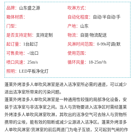
品牌：
山东盛之源
吹淋方式：
箱体材质：
自动化程度：
自动/半自动/手
门型：
动/全自动
产地：
山东
是否支持定制：
支持定制
物流：
自提/物流配送
起订量：
1台起订
风淋时间范围：
0-99s可调(默
可售卖地：
-/出口
认10s)
使用范围：
喷口风速：
25m/s
循环风量：
18-25m³/h
照明：
LED平板净化灯
蓬莱外烤漆多人单吹风淋室是进入洁净室所必需的通道，可以减少
进出洁净室所带来的污染问题。
蓬莱外烤漆多人单吹风淋室是一种通用性较强的局部净化设备，安
装于洁净室与非洁净室之间。当人与货物要进入洁净区时需经蓬莱
外烤漆多人单吹风淋室吹淋，其吹出的洁净空气可去除人与货物所
携带的尘埃，能有效的阻断或减少尘源进入洁净区。蓬莱外烤漆多
人单吹风淋室/货淋室的前后两道门为电子互锁，又可起到气闸的作