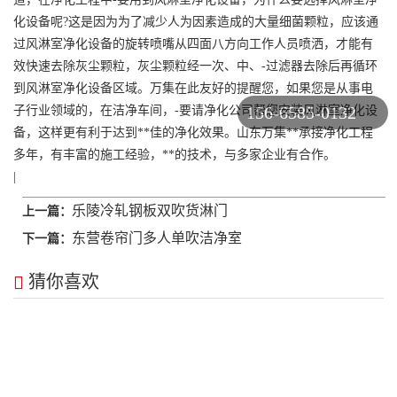
化设备呢?这是因为为了减少人为因素造成的大量细菌颗粒，应该通
过风淋室净化设备的旋转喷嘴从四面八方向工作人员喷洒，才能有
效快速去除灰尘颗粒，灰尘颗粒经一次、中、-过滤器去除后再循环
到风淋室净化设备区域。万集在此友好的提醒您，如果您是从事电
156-6585-0132
子行业领域的，在洁净车间，-要请净化公司帮您安装风淋室净化设
备，这样更有利于达到**佳的净化效果。山东万集**承接净化工程
多年，有丰富的施工经验，**的技术，与多家企业有合作。
|
乐陵冷轧钢板双吹货淋门
上一篇：
东营卷帘门多人单吹洁净室
下一篇：
猜你喜欢