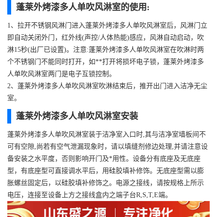
蓬莱外烤漆多人单吹风淋室的使用:
1、拉开不锈钢风淋门进入蓬莱外烤漆多人单吹风淋室后，风淋门立
即自动关闭外门，红外线(声控/人体热能)感应，风淋自动启动，吹
淋15秒(出厂已设置)。注意:蓬莱外烤漆多人单吹风淋室在吹淋时两
个不锈钢门不能同时打开，如**打开将损坏电子锁，蓬莱外烤漆多
人单吹风淋室两门是电子互锁控制。
2、蓬莱外烤漆多人单吹风淋室吹淋结束后，推开出门进入洁净无尘
室。
蓬莱外烤漆多人单吹风淋室安装
蓬莱外烤漆多人单吹风淋室装于洁净室入口时,其与洁净室墙板间不
可有空隙,尚若有空气泄漏现象时，请以填缝剂修边处理,并请注意设
备安装之水平度，否则影响开门及*用性。设备分有底座及无底座
型，有底座型可直接调水平后，用硅胶填补修饰。无底座型需以膨
胀螺丝固定后，以硅胶填补修饰之。电源之接线，请按规格上所示
电压，连接至设备上方之接线盒内之端子台R,S,T,E端。