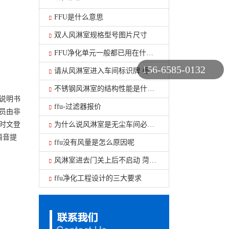
FFU是什么意思
双人风淋室规格型号图片尺寸
FFU净化单元一般都已用在什么地方
156-6585-0132
请从风淋室进入车间标识牌 枣庄风淋室工厂
不锈钢风淋室的结构性能是什么？
说明书
ffu-过滤器报价
员由非
为什么说风淋室是无尘车间必不可少的设备呢？
时文登
语音提
ffu没有风量是怎么原因呢
风淋室进去门关上后不启动 菏泽单人风淋室
ffu净化工程设计的三大要求