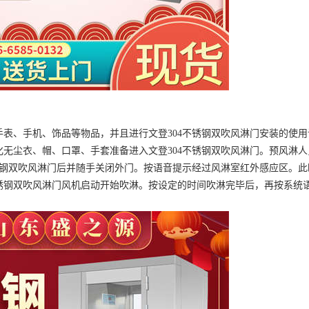
表、手机、饰品等物品，并且进行文登304不锈钢双吹风淋门安装的使用
无尘衣、帽、口罩、手套准备进入文登304不锈钢双吹风淋门。预风淋人
锈钢双吹风淋门后并随手关闭外门。按语音提示经过风淋室红外感应区。此
4不锈钢双吹风淋门风机启动开始吹淋。按设定的时间吹淋完毕后，再按系统