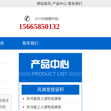
网站首页
|
产品中心
|
联系我们
15665850132
服务
联系我们
风淋室按容积
外冷板双人双吹风淋室
高速洁
污染
外冷板三人双吹风淋室