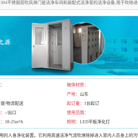
304不锈钢双吹风淋门是洁净车间和装配式洁净室的洁净设备,用于吹除进
式：
箱体材质：
产地：
山东
自提/物流配送
起订量：
1台起订
地：
-/出口
使用范围：
量：
18-25m³/h
照明：
LED平板净化灯
使用的人身净化装置。它利用高速洁净气流吹淋除掉进入室内人员身上的污