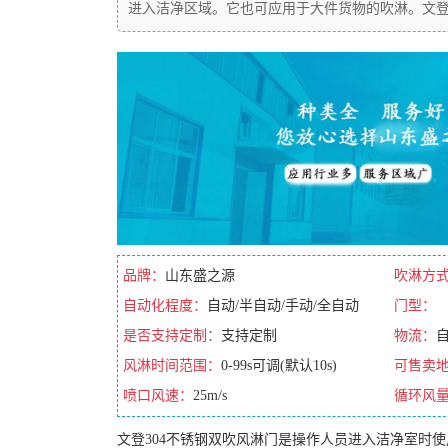
进入洁净区域。它也可应用于大件货物的吹淋。文登
品牌：
山东盛之源
吹淋方
自动化程度：
自动/半自动/手动/全自动
门型：
是否支持定制：
支持定制
物流：
风淋时间范围：
0-99s可调(默认10s)
可售卖
喷口风速：
25m/s
循环风
文登304不锈钢双吹风淋门是操作人员进入洁净室时