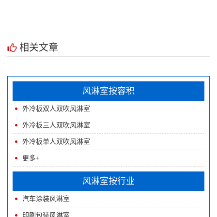
相关文章
风淋室按容积
外冷板双人双吹风淋室
外冷板三人双吹风淋室
外冷板单人双吹风淋室
更多+
风淋室按行业
汽车涂装风淋室
印刷包装风淋室