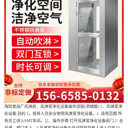
海阳食品厂风淋房，风淋室净化设备操作流程(浓缩版):1、风淋室净
化设备;目的:1。指导人员安全使用风淋室净化设备。2. 适用范围:所
有员工进入SMT车间。三、操作步骤:打开风淋室净化设备前门;2. 去
风淋，把门关上。3.风淋室净化设备会自动感觉到有人进入空气10