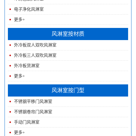
电子净化风淋室
更多+
风淋室按材质
外冷板双人双吹风淋室
外冷板三人双吹风淋室
外冷板货淋室
更多+
风淋室按门型
不锈钢平移门风淋室
不锈钢卷帘门风淋室
手动门风淋室
更多+