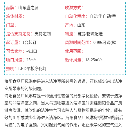
品牌：
山东盛之源
吹淋方式：
箱体材质：
自动化程度：
自动/半自动/手
门型：
动/全自动
产地：
山东
是否支持定制：
支持定制
物流：
自提/物流配送
起订量：
1台起订
风淋时间范围：
0-99s可调(默
可售卖地：
-/出口
认10s)
使用范围：
喷口风速：
25m/s
循环风量：
18-25m³/h
照明：
LED平板净化灯
海阳食品厂风淋房是进入洁净室所必需的通道，可以减少进出洁净
室所带来的污染问题。
海阳食品厂风淋房是一种通用性较强的局部净化设备，安装于洁净
室与非洁净室之间。当人与货物要进入洁净区时需经海阳食品厂风
淋房吹淋，其吹出的洁净空气可去除人与货物所携带的尘埃，能有
效的阻断或减少尘源进入洁净区。海阳食品厂风淋房/货淋室的前后
两道门为电子互锁，又可起到气闸的作用，阻止未净化的空气进入