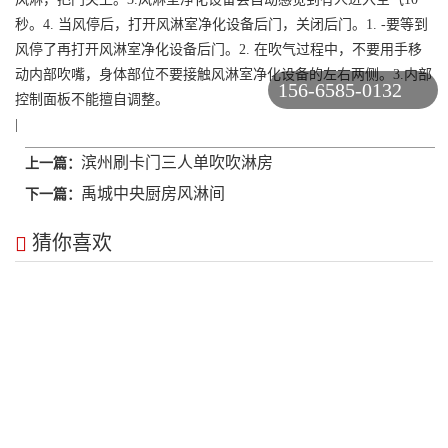
秒。4. 当风停后，打开风淋室净化设备后门，关闭后门。1. -要等到
风停了再打开风淋室净化设备后门。2. 在吹气过程中，不要用手移
动内部吹嘴，身体部位不要接触风淋室净化设备的左右两侧。3.内部
156-6585-0132
控制面板不能擅自调整。
|
滨州刷卡门三人单吹吹淋房
上一篇：
禹城中央厨房风淋间
下一篇：
猜你喜欢