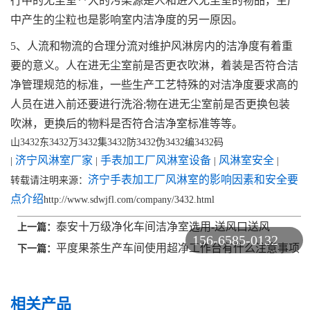
行中的无尘室**大的污染源是人和进入无尘室的物品，生产
中产生的尘粒也是影响室内洁净度的另一原因。
5、人流和物流的合理分流对维护风淋房内的洁净度有着重
要的意义。人在进无尘室前是否更衣吹淋，着装是否符合洁
净管理规范的标准，一些生产工艺特殊的对洁净度要求高的
人员在进入前还要进行洗浴;物在进无尘室前是否更换包装
吹淋，更换后的物料是否符合洁净室标准等等。
山3432东3432万3432集3432防3432伪3432编3432码
济宁风淋室厂家
手表加工厂风淋室设备
风淋室安全
|
|
|
|
济宁手表加工厂风淋室的影响因素和安全要
转载请注明来源：
点介绍
http://www.sdwjfl.com/company/3432.html
泰安十万级净化车间洁净室选用-送风口送风
上一篇：
156-6585-0132
平度果茶生产车间使用超净工作台有什么注意事项
下一篇：
相关产品