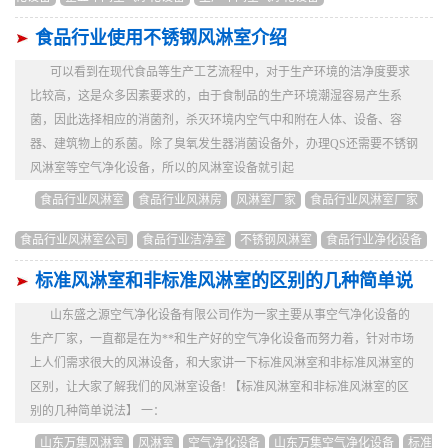
食品行业使用不锈钢风淋室介绍
可以看到在现代食品等生产工艺流程中，对于生产环境的洁净度要求
比较高，这是众多因素要求的，由于食制品的生产环境潮湿容易产生系
菌，因此选择相应的消菌剂，杀灭环境内空气中和附在人体、设备、容
器、建筑物上的系菌。除了臭氧发生器消菌设备外，办理QS还需要不锈钢
风淋室等空气净化设备，所以的风淋室设备就引起
食品行业风淋室
食品行业风淋房
风淋室厂家
食品行业风淋室厂家
食品行业风淋室公司
食品行业洁净室
不锈钢风淋室
食品行业净化设备
标准风淋室和非标准风淋室的区别的几种简单说
山东盛之源空气净化设备有限公司作为一家主要从事空气净化设备的
生产厂家，一直都是在为**和生产好的空气净化设备而努力着，针对市场
上人们需求很大的风淋设备，和大家讲一下标准风淋室和非标准风淋室的
区别，让大家了解我们的风淋室设备! 【标准风淋室和非标准风淋室的区
别的几种简单说法】 一：
山东万集风淋室
风淋室
空气净化设备
山东万集空气净化设备
标准