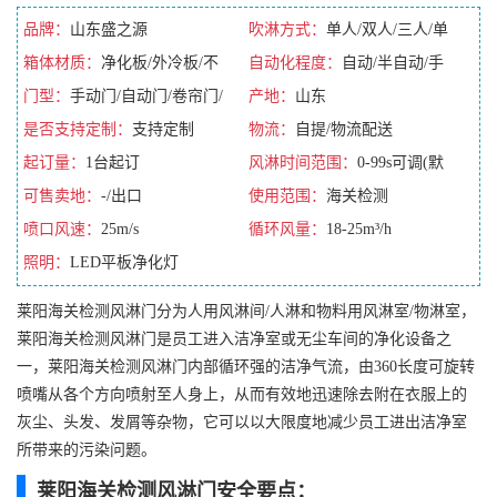
品牌：
山东盛之源
吹淋方式：
单人/双人/三人/单
箱体材质：
净化板/外冷板/不
吹/双吹
自动化程度：
自动/半自动/手
锈钢/彩钢板
门型：
手动门/自动门/卷帘门/
动/全自动
产地：
山东
平移门
是否支持定制：
支持定制
物流：
自提/物流配送
起订量：
1台起订
风淋时间范围：
0-99s可调(默
可售卖地：
-/出口
认10s)
使用范围：
海关检测
喷口风速：
25m/s
循环风量：
18-25m³/h
照明：
LED平板净化灯
莱阳海关检测风淋门分为人用风淋间/人淋和物料用风淋室/物淋室，
莱阳海关检测风淋门是员工进入洁净室或无尘车间的净化设备之
一，莱阳海关检测风淋门内部循环强的洁净气流，由360长度可旋转
喷嘴从各个方向喷射至人身上，从而有效地迅速除去附在衣服上的
灰尘、头发、发屑等杂物，它可以以大限度地减少员工进出洁净室
所带来的污染问题。
莱阳海关检测风淋门安全要点：