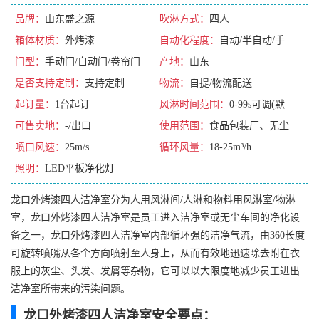
品牌：
山东盛之源
吹淋方式：
四人
箱体材质：
外烤漆
自动化程度：
自动/半自动/手
门型：
手动门/自动门/卷帘门
动/全自动
产地：
山东
是否支持定制：
支持定制
物流：
自提/物流配送
起订量：
1台起订
风淋时间范围：
0-99s可调(默
可售卖地：
-/出口
认10s)
使用范围：
食品包装厂、无尘
喷口风速：
25m/s
净化车间
循环风量：
18-25m³/h
照明：
LED平板净化灯
龙口外烤漆四人洁净室分为人用风淋间/人淋和物料用风淋室/物淋
室，龙口外烤漆四人洁净室是员工进入洁净室或无尘车间的净化设
备之一，龙口外烤漆四人洁净室内部循环强的洁净气流，由360长度
可旋转喷嘴从各个方向喷射至人身上，从而有效地迅速除去附在衣
服上的灰尘、头发、发屑等杂物，它可以以大限度地减少员工进出
洁净室所带来的污染问题。
龙口外烤漆四人洁净室安全要点：