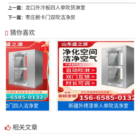
龙口外冷板四人单吹货淋室
上一篇：
枣庄刷卡门双吹洁净房
下一篇：
猜你喜欢
动门四人洁净室
新疆外烤漆单人单吹洁净室
相关文章