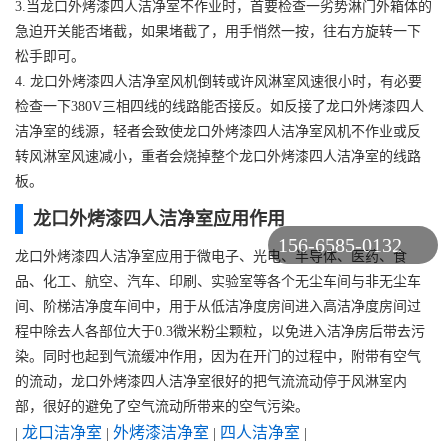
3.当龙口外烤漆四人洁净室不作业时，首要检查一劣势淋门外箱体的
急迫开关能否堵截，如果堵截了，用手悄然一按，往右方旋转一下
松手即可。
4. 龙口外烤漆四人洁净室风机倒转或许风淋室风速很小时，有必要
检查一下380V三相四线的线路能否接反。如反接了龙口外烤漆四人
洁净室的线源，轻者会致使龙口外烤漆四人洁净室风机不作业或反
转风淋室风速减小，重者会烧掉整个龙口外烤漆四人洁净室的线路
板。
龙口外烤漆四人洁净室应用作用
156-6585-0132
龙口外烤漆四人洁净室应用于微电子、光电、半导体、医药、食
品、化工、航空、汽车、印刷、实验室等各个无尘车间与非无尘车
间、阶梯洁净度车间中，用于从低洁净度房间进入高洁净度房间过
程中除去人各部位大于0.3微米粉尘颗粒，以免进入洁净房后带去污
染。同时也起到气流缓冲作用，因为在开门的过程中，附带有空气
的流动，龙口外烤漆四人洁净室很好的把气流流动停于风淋室内
部，很好的避免了空气流动所带来的空气污染。
龙口洁净室
外烤漆洁净室
四人洁净室
|
|
|
|