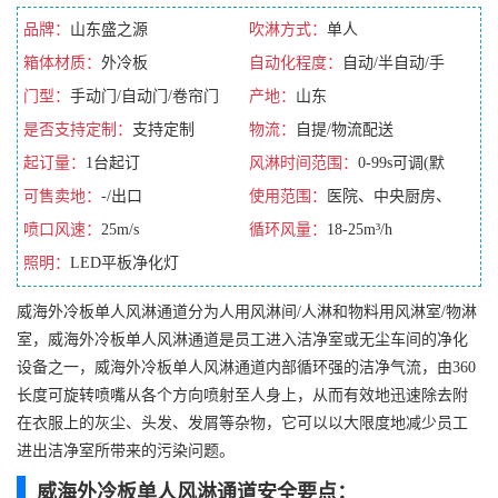
品牌：
山东盛之源
吹淋方式：
单人
箱体材质：
外冷板
自动化程度：
自动/半自动/手
门型：
手动门/自动门/卷帘门
动/全自动
产地：
山东
是否支持定制：
支持定制
物流：
自提/物流配送
起订量：
1台起订
风淋时间范围：
0-99s可调(默
可售卖地：
-/出口
认10s)
使用范围：
医院、中央厨房、
喷口风速：
25m/s
无尘车间
循环风量：
18-25m³/h
照明：
LED平板净化灯
威海外冷板单人风淋通道分为人用风淋间/人淋和物料用风淋室/物淋
室，威海外冷板单人风淋通道是员工进入洁净室或无尘车间的净化
设备之一，威海外冷板单人风淋通道内部循环强的洁净气流，由360
长度可旋转喷嘴从各个方向喷射至人身上，从而有效地迅速除去附
在衣服上的灰尘、头发、发屑等杂物，它可以以大限度地减少员工
进出洁净室所带来的污染问题。
威海外冷板单人风淋通道安全要点：