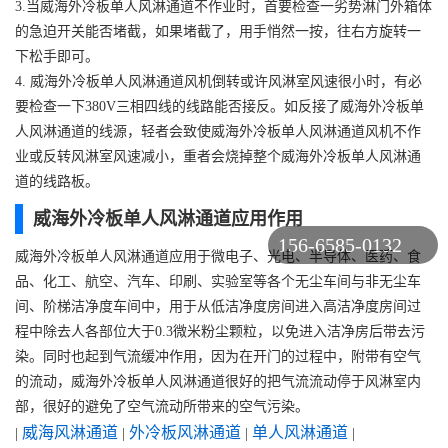
3.当威海外冷板单人风淋通道不作业时，首要检查一劣势淋门外箱体
的急迫开关能否堵截，如果堵截了，用手悄然一按，往右方旋转一
下松手即可。
4. 威海外冷板单人风淋通道风机倒转或许风淋室风速很小时，有必
要检查一下380V三相四线的线路能否接反。如反接了威海外冷板单
人风淋通道的线源，轻者会致使威海外冷板单人风淋通道风机不作
业或反转风淋室风速减小，重者会烧掉整个威海外冷板单人风淋通
道的线路板。
威海外冷板单人风淋通道应用作用
156-6585-0132
威海外冷板单人风淋通道应用于微电子、光电、半导体、医药、食
品、化工、航空、汽车、印刷、实验室等各个无尘车间与非无尘车
间、阶梯洁净度车间中，用于从低洁净度房间进入高洁净度房间过
程中除去人各部位大于0.3微米粉尘颗粒，以免进入洁净房后带去污
染。同时也起到气流缓冲作用，因为在开门的过程中，附带有空气
的流动，威海外冷板单人风淋通道很好的把气流流动停于风淋室内
部，很好的避免了空气流动所带来的空气污染。
威海风淋通道
外冷板风淋通道
单人风淋通道
|
|
|
|