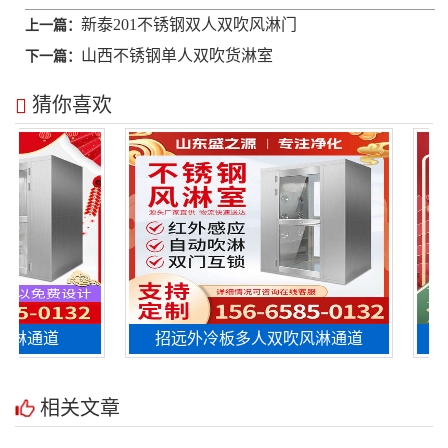
新泰201不锈钢双人双吹风淋门
上一篇：
山西不锈钢单人双吹货淋室
下一篇：
猜你喜欢
淋通道
招远外冷板多人双吹风淋通道
东
相关文章