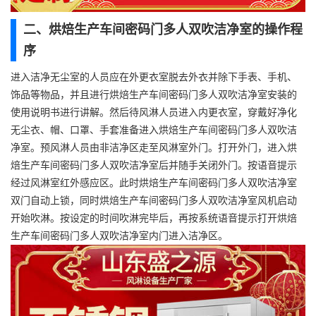
二、烘焙生产车间密码门多人双吹洁净室的操作程
序
进入洁净无尘室的人员应在外更衣室脱去外衣并除下手表、手机、
饰品等物品，并且进行烘焙生产车间密码门多人双吹洁净室安装的
使用说明书进行讲解。然后待风淋人员进入内更衣室，穿戴好净化
无尘衣、帽、口罩、手套准备进入烘焙生产车间密码门多人双吹洁
净室。预风淋人员由非洁净区走至风淋室外门。打开外门，进入烘
焙生产车间密码门多人双吹洁净室后并随手关闭外门。按语音提示
经过风淋室红外感应区。此时烘焙生产车间密码门多人双吹洁净室
双门自动上锁，同时烘焙生产车间密码门多人双吹洁净室风机启动
开始吹淋。按设定的时间吹淋完毕后，再按系统语音提示打开烘焙
生产车间密码门多人双吹洁净室内门进入洁净区。