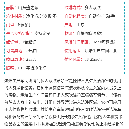
品牌：
山东盛之源
吹淋方式：
多人双吹
箱体材质：
净化板/外冷板/不
自动化程度：
自动/半自动/手
锈钢/彩钢板
门型：
密码门
动/全自动
产地：
山东
是否支持定制：
支持定制
物流：
自提/物流配送
起订量：
1台起订
风淋时间范围：
0-99s可调(默
可售卖地：
-/出口
认10s)
使用范围：
烘焙生产车间、食
喷口风速：
25m/s
品厂、水厂
循环风量：
18-25m³/h
照明：
LED平板净化灯
烘焙生产车间密码门多人双吹洁净室是操作人员进入洁净室时使用
的人身净化装置。它利用高速洁净气流吹淋除掉进入室内人员身上
的污物。烘焙生产车间密码门多人双吹洁净室喷嘴可调节，以便有
效除去人身上的灰尘，并阻止外界污染进入洁净区域。它也可应用
于大件货物的吹淋。烘焙生产车间密码门多人双吹洁净室是洁净车
间和装配式洁净室的洁净设备,用于吹除进入净化厂房的人体和携带
物品表面的尘埃,同时风淋室又起到气闸缓冲的作用,防止未经净化的