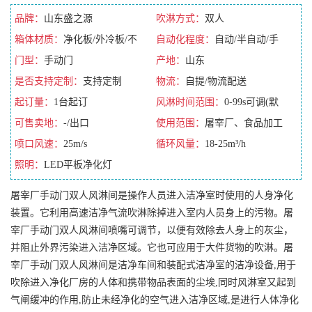
品牌：
山东盛之源
吹淋方式：
双人
箱体材质：
净化板/外冷板/不
自动化程度：
自动/半自动/手
锈钢/彩钢板
门型：
手动门
动/全自动
产地：
山东
是否支持定制：
支持定制
物流：
自提/物流配送
起订量：
1台起订
风淋时间范围：
0-99s可调(默
可售卖地：
-/出口
认10s)
使用范围：
屠宰厂、食品加工
喷口风速：
25m/s
厂
循环风量：
18-25m³/h
照明：
LED平板净化灯
屠宰厂手动门双人风淋间是操作人员进入洁净室时使用的人身净化
装置。它利用高速洁净气流吹淋除掉进入室内人员身上的污物。屠
宰厂手动门双人风淋间喷嘴可调节，以便有效除去人身上的灰尘，
并阻止外界污染进入洁净区域。它也可应用于大件货物的吹淋。屠
宰厂手动门双人风淋间是洁净车间和装配式洁净室的洁净设备,用于
吹除进入净化厂房的人体和携带物品表面的尘埃,同时风淋室又起到
气闸缓冲的作用,防止未经净化的空气进入洁净区域,是进行人体净化