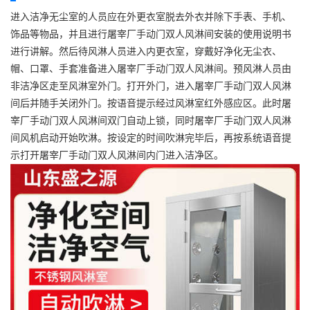
进入洁净无尘室的人员应在外更衣室脱去外衣并除下手表、手机、
饰品等物品，并且进行屠宰厂手动门双人风淋间安装的使用说明书
进行讲解。然后待风淋人员进入内更衣室，穿戴好净化无尘衣、
帽、口罩、手套准备进入屠宰厂手动门双人风淋间。预风淋人员由
非洁净区走至风淋室外门。打开外门，进入屠宰厂手动门双人风淋
间后并随手关闭外门。按语音提示经过风淋室红外感应区。此时屠
宰厂手动门双人风淋间双门自动上锁，同时屠宰厂手动门双人风淋
间风机启动开始吹淋。按设定的时间吹淋完毕后，再按系统语音提
示打开屠宰厂手动门双人风淋间内门进入洁净区。