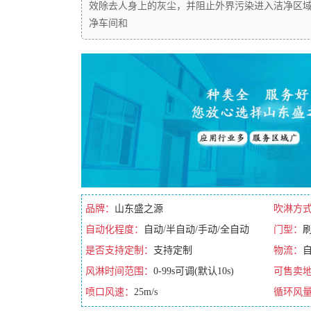
效除去人身上的灰尘，并阻止外界污染进入洁净区
净车间和
品牌：
山东盛之源
吹淋方
自动化程度：
自动/半自动/手动/全自动
门型：
是否支持定制：
支持定制
物流：
风淋时间范围：
0-99s可调(默认10s)
可售卖
喷口风速：
25m/s
循环风