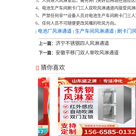
3、人员进入风淋室后，需先将门关好后再站在感应
4、电池生产车间刷卡门三人双吹风淋通道内接受风
5、严禁任何非**设备人员对电池生产车间刷卡门三
6、任何人员不可随便更改风嘴的吹风方向。
电池厂风淋通道
生产车间风淋通道
刷卡门
|
|
|
济宁不锈钢四人风淋通道
上一篇：
安徽平移门双人单吹风淋通道
下一篇：
猜你喜欢