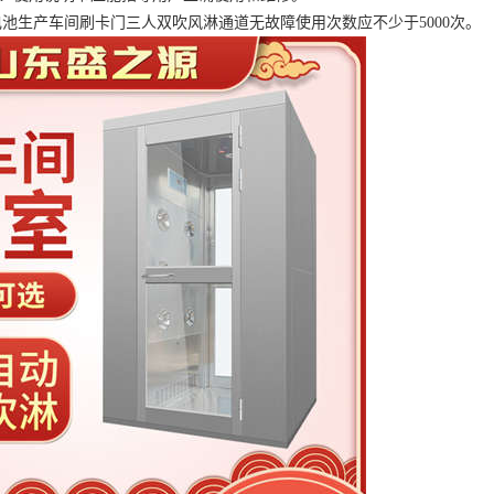
池生产车间刷卡门三人双吹风淋通道无故障使用次数应不少于5000次。