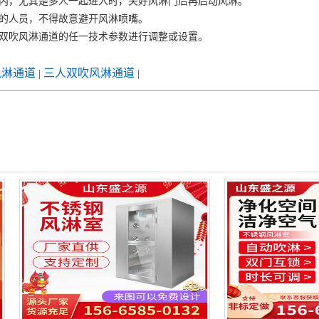
区内，尤其是多人一起进入时，关好风淋门后再启动风淋。
淋的人员，不得故意避开风淋喷嘴。
人双吹风淋通道的任一技术参数进行调整或设置。
风淋通道
三人双吹风淋通道
|
|