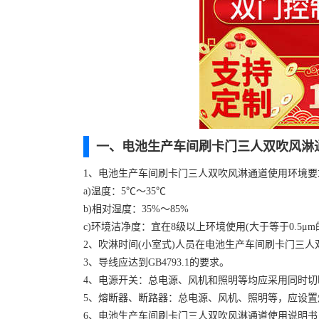
一、电池生产车间刷卡门三人双吹风淋
1、电池生产车间刷卡门三人双吹风淋通道使用环境要
a)温度：5℃～35℃
b)相对湿度：35%～85%
c)环境洁净度：宜在8级以上环境使用(大于等于0.5μm的粒
2、吹淋时间(小室式)人员在电池生产车间刷卡门三人
3、导线应达到GB4793.1的要求。
4、电源开关：总电源、风机和照明等均应采用同时切
5、熔断器、断路器：总电源、风机、照明等，应设置
6、电池生产车间刷卡门三人双吹风淋通道使用说明