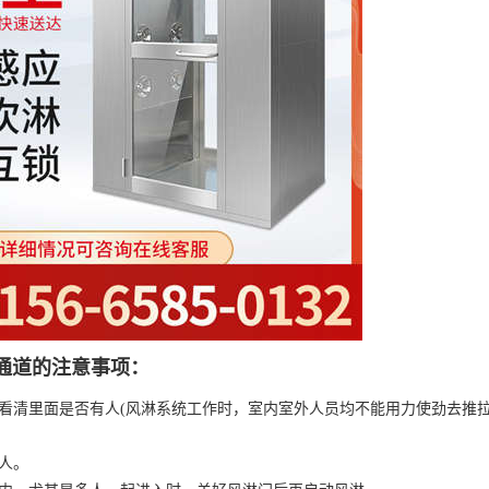
通道的注意事项：
看清里面是否有人(风淋系统工作时，室内室外人员均不能用力使劲去推
人。