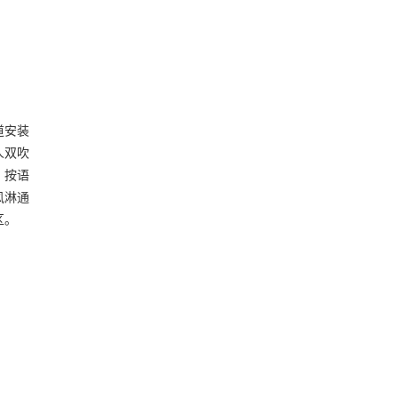
道安装
人双吹
。按语
风淋通
区。