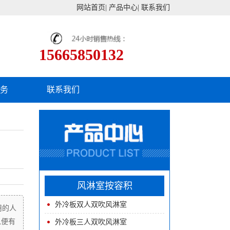
网站首页
|
产品中心
|
联系我们
15665850132
服务
联系我们
风淋室按容积
外冷板双人双吹风淋室
用的人
以便有
外冷板三人双吹风淋室