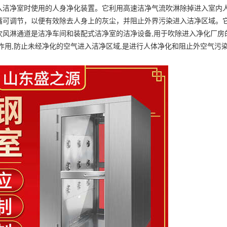
入洁净室时使用的人身净化装置。它利用高速洁净气流吹淋除掉进入室内
嘴可调节，以便有效除去人身上的灰尘，并阻止外界污染进入洁净区域。
吹风淋通道是洁净车间和装配式洁净室的洁净设备,用于吹除进入净化厂房
作用,防止未经净化的空气进入洁净区域,是进行人体净化和阻止外空气污