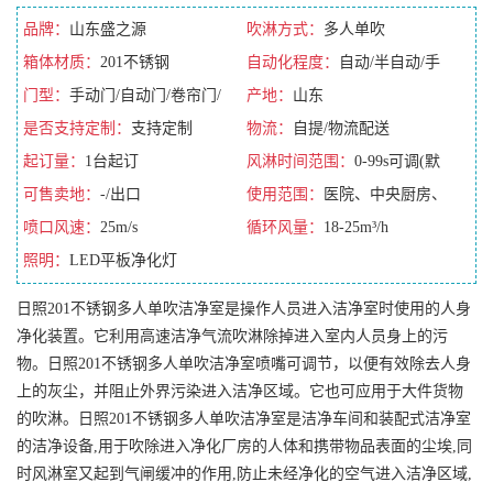
品牌：
山东盛之源
吹淋方式：
多人单吹
箱体材质：
201不锈钢
自动化程度：
自动/半自动/手
门型：
手动门/自动门/卷帘门/
动/全自动
产地：
山东
平移门
是否支持定制：
支持定制
物流：
自提/物流配送
起订量：
1台起订
风淋时间范围：
0-99s可调(默
可售卖地：
-/出口
认10s)
使用范围：
医院、中央厨房、
喷口风速：
25m/s
无尘车间
循环风量：
18-25m³/h
照明：
LED平板净化灯
日照201不锈钢多人单吹洁净室是操作人员进入洁净室时使用的人身
净化装置。它利用高速洁净气流吹淋除掉进入室内人员身上的污
物。日照201不锈钢多人单吹洁净室喷嘴可调节，以便有效除去人身
上的灰尘，并阻止外界污染进入洁净区域。它也可应用于大件货物
的吹淋。日照201不锈钢多人单吹洁净室是洁净车间和装配式洁净室
的洁净设备,用于吹除进入净化厂房的人体和携带物品表面的尘埃,同
时风淋室又起到气闸缓冲的作用,防止未经净化的空气进入洁净区域,