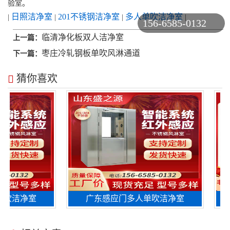
验室。
日照洁净室
201不锈钢洁净室
多人单吹洁净室
|
|
|
|
156-6585-0132
临清净化板双人洁净室
上一篇：
枣庄冷轧钢板单吹风淋通道
下一篇：
猜你喜欢
吹洁净室
广东感应门多人单吹洁净室
新