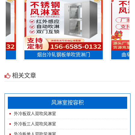
烟台冷轧钢板单吹货淋门
曲阜刷卡
相关文章
风淋室按容积
外冷板双人双吹风淋室
外冷板三人双吹风淋室
外冷板单人双吹风淋室