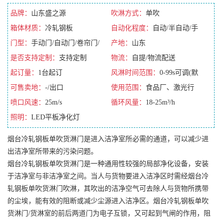
品牌：
山东盛之源
吹淋方式：
单吹
箱体材质：
冷轧钢板
自动化程度：
自动/半自动/手
门型：
手动门/自动门/卷帘门/
动/全自动
产地：
山东
平移门
是否支持定制：
支持定制
物流：
自提/物流配送
起订量：
1台起订
风淋时间范围：
0-99s可调(默
可售卖地：
-/出口
认10s)
使用范围：
食品厂、激光行
喷口风速：
25m/s
业、医院、印刷车间
循环风量：
18-25m³/h
照明：
LED平板净化灯
烟台冷轧钢板单吹货淋门是进入洁净室所必需的通道，可以减少进
出洁净室所带来的污染问题。
烟台冷轧钢板单吹货淋门是一种通用性较强的局部净化设备，安装
于洁净室与非洁净室之间。当人与货物要进入洁净区时需经烟台冷
轧钢板单吹货淋门吹淋，其吹出的洁净空气可去除人与货物所携带
的尘埃，能有效的阻断或减少尘源进入洁净区。烟台冷轧钢板单吹
货淋门/货淋室的前后两道门为电子互锁，又可起到气闸的作用，阻