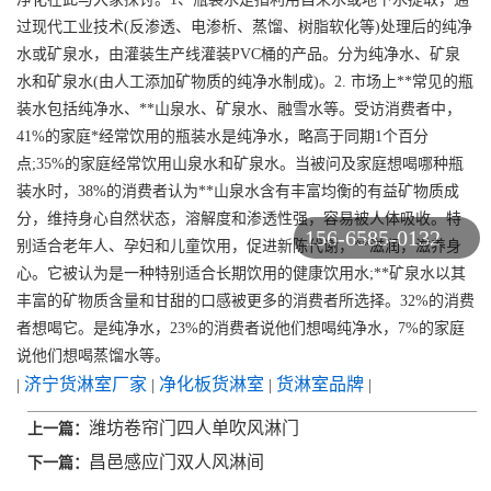
过现代工业技术(反渗透、电渗析、蒸馏、树脂软化等)处理后的纯净
水或矿泉水，由灌装生产线灌装PVC桶的产品。分为纯净水、矿泉
水和矿泉水(由人工添加矿物质的纯净水制成)。2. 市场上**常见的瓶
装水包括纯净水、**山泉水、矿泉水、融雪水等。受访消费者中，
41%的家庭*经常饮用的瓶装水是纯净水，略高于同期1个百分
点;35%的家庭经常饮用山泉水和矿泉水。当被问及家庭想喝哪种瓶
装水时，38%的消费者认为**山泉水含有丰富均衡的有益矿物质成
分，维持身心自然状态，溶解度和渗透性强，容易被人体吸收。特
156-6585-0132
别适合老年人、孕妇和儿童饮用，促进新陈代谢，**滋润，滋养身
心。它被认为是一种特别适合长期饮用的健康饮用水;**矿泉水以其
丰富的矿物质含量和甘甜的口感被更多的消费者所选择。32%的消费
者想喝它。是纯净水，23%的消费者说他们想喝纯净水，7%的家庭
说他们想喝蒸馏水等。
济宁货淋室厂家
净化板货淋室
货淋室品牌
|
|
|
|
潍坊卷帘门四人单吹风淋门
上一篇：
昌邑感应门双人风淋间
下一篇：