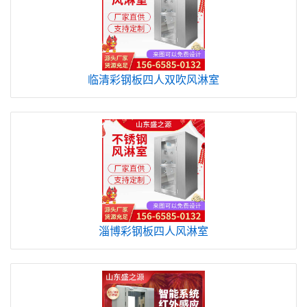
临清彩钢板四人双吹风淋室
淄博彩钢板四人风淋室