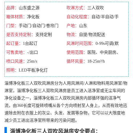
品牌：
山东盛之源
吹淋方式：
三人双吹
箱体材质：
净化板
自动化程度：
自动/半自动/手
门型：
手动门/自动门/卷帘门
动/全自动
产地：
山东
是否支持定制：
支持定制
物流：
自提/物流配送
起订量：
1台起订
风淋时间范围：
0-99s可调(默
可售卖地：
-/出口
认10s)
使用范围：
医院、中央厨房、
喷口风速：
25m/s
无尘车间
循环风量：
18-25m³/h
照明：
LED平板净化灯
淄博净化板三人双吹风淋房分为人用风淋间/人淋和物料用风淋室/物
淋室，淄博净化板三人双吹风淋房是员工进入洁净室或无尘车间的
净化设备之一，淄博净化板三人双吹风淋房内部循环强的洁净气
流，由360长度可旋转喷嘴从各个方向喷射至人身上，从而有效地迅
速除去附在衣服上的灰尘、头发、发屑等杂物，它可以以大限度地
减少员工进出洁净室所带来的污染问题。
淄博净化板三人双吹风淋房安全要点：