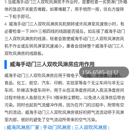
3.当威海手动门三人双吹风淋房不作业时，首要检查一劣势淋门外箱
体的急迫开关能否堵截，如果堵截了，用手悄然一按，往右方旋转
一下松手即可。
4. 威海手动门三人双吹风淋房风机倒转或许风淋室风速很小时，有
必要检查一下380V三相四线的线路能否接反。如反接了威海手动门
三人双吹风淋房的线源，轻者会致使威海手动门三人双吹风淋房风
机不作业或反转风淋室风速减小，重者会烧掉整个威海手动门三人
双吹风淋房的线路板。
威海手动门三人双吹风淋房应用作用
156-6585-0132
威海手动门三人双吹风淋房应用于微电子、光电、半导体、医药、
食品、化工、航空、汽车、印刷、实验室等各个无尘车间与非无尘
车间、阶梯洁净度车间中，用于从低洁净度房间进入高洁净度房间
过程中除去人各部位大于0.3微米粉尘颗粒，以免进入洁净房后带去
污染。同时也起到气流缓冲作用，因为在开门的过程中，附带有空
气的流动，威海手动门三人双吹风淋房很好的把气流流动停于风淋
室内部，很好的避免了空气流动所带来的空气污染。
威海风淋房厂家
手动门风淋房
三人双吹风淋房
|
|
|
|