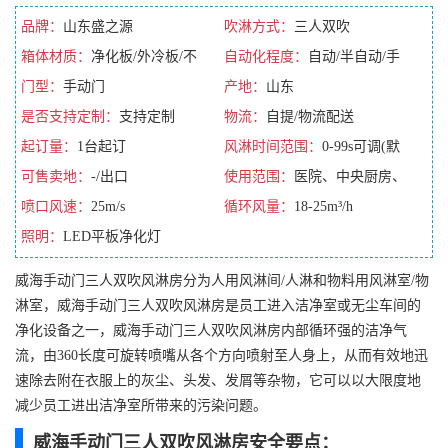
品牌：
山东盛之源
吹淋方式：
三人双吹
箱体材质：
净化板/外冷板/不
自动化程度：
自动/半自动/手
锈钢/彩钢板
门型：
手动门
动/全自动
产地：
山东
是否支持定制：
支持定制
物流：
自提/物流配送
起订量：
1台起订
风淋时间范围：
0-99s可调(默
可售卖地：
-/出口
认10s)
使用范围：
医院、中央厨房、
喷口风速：
25m/s
无尘车间
循环风量：
18-25m³/h
照明：
LED平板净化灯
威海手动门三人双吹风淋房分为人用风淋间/人淋和物料用风淋室/物
淋室，威海手动门三人双吹风淋房是员工进入洁净室或无尘车间的
净化设备之一，威海手动门三人双吹风淋房内部循环强的洁净气
流，由360长度可旋转喷嘴从各个方向喷射至人身上，从而有效地迅
速除去附在衣服上的灰尘、头发、发屑等杂物，它可以以大限度地
减少员工进出洁净室所带来的污染问题。
威海手动门三人双吹风淋房安全要点：