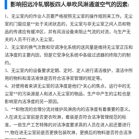
影响招远冷轧钢板四人单吹风淋通道空气的因素:
1、无尘室内的作业人员要严格按照无尘室的操作规则来工作。无尘
室的门窗应是**处于关闭状态的，无尘室与非无尘室之间人员和物
品的传递应有缓冲区，并有风浴设备来阻止气流的对流，与生产无
关的人员不行进入无尘室。
2、无尘室的换气次数和空调净化系统的送风量是维持无尘室正压和
洁净度的主要内因，但是它受净化系统中各级过滤器的终阻力的制
约。
3、无尘室内的设备要求定期、定时、定人进行清洁维护，清洁中所
用的物料和清洁液体是否符合洁净室管理的规定等。
4、对使用者来讲无尘室的洁净度是他们*关心的焦点，运行中的无
尘室**的污染源是人和进入无尘室的物品，生产中产生的尘粒也是
影响室内洁净度的另一原因。
5、**和物流的合理分流对维护风淋房内的洁净度有着重要的意义。
人在进无尘室前是否更衣吹淋，着装是否符合洁净管理规范的标
准，一些生产工艺特殊的对洁净度要求高的人员在进入前还要进行
**;物在进无尘室前是否更换包装吹淋，更换后的物料是否符合洁净