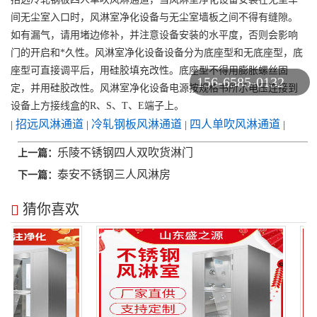
间无尘室入口时，风淋室净化设备与无尘室墙板之间不得有缝隙。
如有漏气，请用堵边修补，并注意设备安装的水平度，否则会影响
门的开启和*久性。风淋室净化设备设备分为底座型和无底座型，底
座型可直接调平后，用硅胶填充改性。底座型不得用膨胀螺丝固
156-6585-0132
定，并用硅胶改性。风淋室净化设备电源按规格书所示电压连接到
设备上方接线盒的R、S、T、E端子上。
招远风淋通道
冷轧钢板风淋通道
四人单吹风淋通道
|
|
|
|
乐陵不锈钢四人双吹货淋门
上一篇：
泰安不锈钢三人风淋房
下一篇：
猜你喜欢