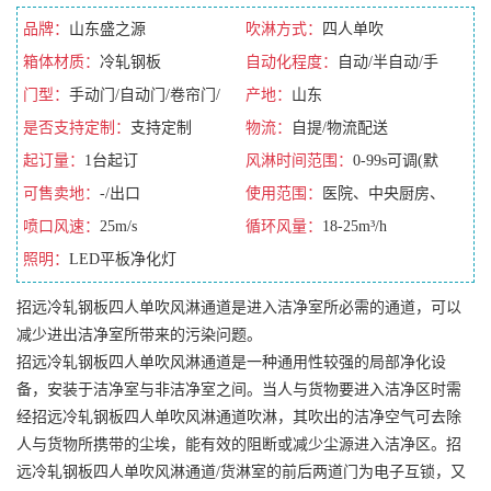
品牌：
山东盛之源
吹淋方式：
四人单吹
箱体材质：
冷轧钢板
自动化程度：
自动/半自动/手
门型：
手动门/自动门/卷帘门/
动/全自动
产地：
山东
平移门
是否支持定制：
支持定制
物流：
自提/物流配送
起订量：
1台起订
风淋时间范围：
0-99s可调(默
可售卖地：
-/出口
认10s)
使用范围：
医院、中央厨房、
喷口风速：
25m/s
无尘车间
循环风量：
18-25m³/h
照明：
LED平板净化灯
招远冷轧钢板四人单吹风淋通道是进入洁净室所必需的通道，可以
减少进出洁净室所带来的污染问题。
招远冷轧钢板四人单吹风淋通道是一种通用性较强的局部净化设
备，安装于洁净室与非洁净室之间。当人与货物要进入洁净区时需
经招远冷轧钢板四人单吹风淋通道吹淋，其吹出的洁净空气可去除
人与货物所携带的尘埃，能有效的阻断或减少尘源进入洁净区。招
远冷轧钢板四人单吹风淋通道/货淋室的前后两道门为电子互锁，又