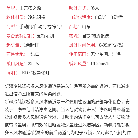
品牌：
山东盛之源
吹淋方式：
多人
箱体材质：
冷轧钢板
自动化程度：
自动/半自动/手
门型：
手动门/自动门/卷帘门/
动/全自动
产地：
山东
平移门
是否支持定制：
支持定制
物流：
自提/物流配送
起订量：
1台起订
风淋时间范围：
0-99s可调(默
可售卖地：
-/出口
认10s)
使用范围：
无尘车间、洁净
喷口风速：
25m/s
室、净化车间、食品厂、医院
循环风量：
18-25m³/h
照明：
LED平板净化灯
新疆冷轧钢板多人风淋通道是进入洁净室所必需的通道，可以减少
进出洁净室所带来的污染问题。
新疆冷轧钢板多人风淋通道是一种通用性较强的局部净化设备，安
装于洁净室与非洁净室之间。当人与货物要进入洁净区时需经新疆
冷轧钢板多人风淋通道吹淋，其吹出的洁净空气可去除人与货物所
携带的尘埃，能有效的阻断或减少尘源进入洁净区。新疆冷轧钢板
多人风淋通道/货淋室的前后两道门为电子互锁，又可起到气闸的作